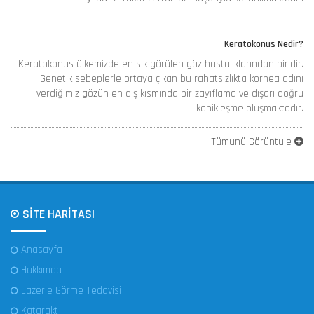
Keratokonus Nedir?
Keratokonus ülkemizde en sık görülen göz hastalıklarından biridir.
Genetik sebeplerle ortaya çıkan bu rahatsızlıkta kornea adını
verdiğimiz gözün en dış kısmında bir zayıflama ve dışarı doğru
konikleşme oluşmaktadır.
Tümünü Görüntüle
SİTE HARİTASI
Anasayfa
Hakkımda
Lazerle Görme Tedavisi
Katarakt